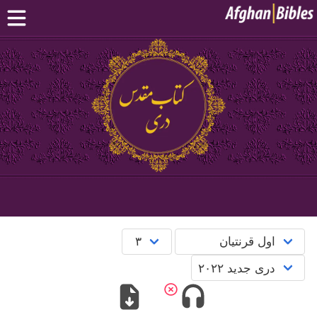
صفحه اصلی
کتاب مقدس دری
کتاب مقدس پشتو
بیشتر:
بلوچی
·
هزارگی
·
ترکمنی
اپلیکیشن‌های موبایل
سوال‌ها
English
پښتو
دری