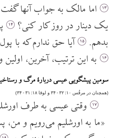
اما مالک به جواب آنها گفت: 
۱۳
یک دینار در روز کار کنی؟
پس
۱۴
بدهم.
آیا حق ندارم که با پ
۱۵
به این ترتیب، آخرین، اولین و
۱۶
سومین پیشگویی عیسی دربارۀ مرگ و رستاخیز
(همچنان در مرقُس ۱۰: ٣٢‏ - ٣۴ و لوقا ۱۸: ٣۱‏ - ٣۴)
وقتی عیسی به طرف اورشلیم 
۱۷
«ما به اورشلیم می رویم و من، پس