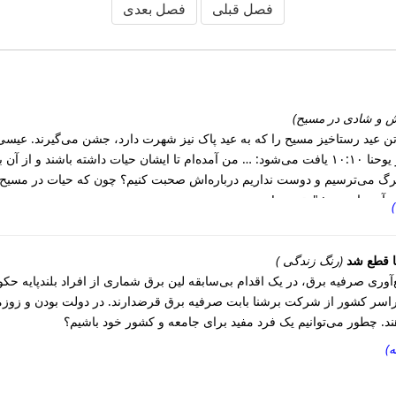
فصل قبلی
فصل بعدی
ش و شادی در مسیح)
ها تن عید رستاخیز مسیح را که به عید پاک نیز شهرت دارد، جشن می‌‌گیرند. 
آن مشغول بود. چه کاری؟ جواب در یوحنا ۱۰:‏۱۰ یافت می‌‌شود: … من آمده‌ام تا ایشان حیات
مرگ می‌ترسیم و دوست نداریم درباره‌اش صحبت کنیم؟ چون که حیات در مسیح
آورد این بود: "مترسید!
ا قطع شد
(رنگ زندگی )
وری صرفیه برق، در یک اقدام بی‌سابقه لین برق شماری از افراد بلندپایه حکو
 افغانی در سراسر کشور از شرکت برشنا بابت صرفیه برق قرضدارند. در دولت بودن و 
هند. چطور می‌‌‌‌‌توانیم یک فرد مفید برای جامعه و کشور خود باشیم؟