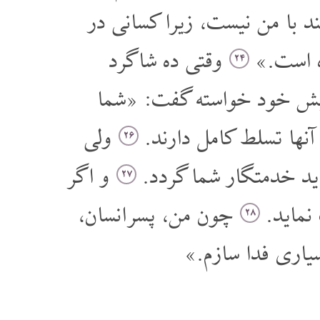
با من نیست، زیرا کسانی در
ه است.»
وقتی ده شاگرد
۲۴
یش خود خواسته گفت: «شما
 آنها تسلط کامل دارند.
ولی
۲۶
اید خدمتگار شما گردد.
و اگر
۲۷
 نماید.
چون من، پسر انسان،
۲۸
یاری فدا سازم.»