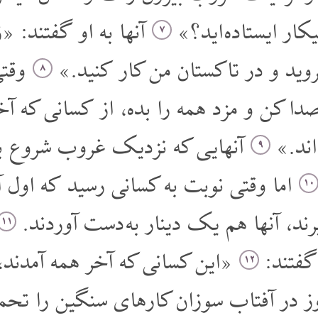
یکار ایستاده اید؟»
آنها به او گفتند: «ز
۷
وید و در تاکستان من کار کنید.»
وقتی
۸
دا کن و مزد همه را بده، از کسانی که آخ
اند.»
آنهایی که نزدیک غروب شروع به 
۹
اما وقتی نوبت به کسانی رسید که اول آم
۱۰
ند، آنها هم یک دینار به دست آوردند.
۱۱
گفتند:
«این کسانی که آخر همه آمدند
۱۲
م روز در آفتاب سوزان کارهای سنگین را تح