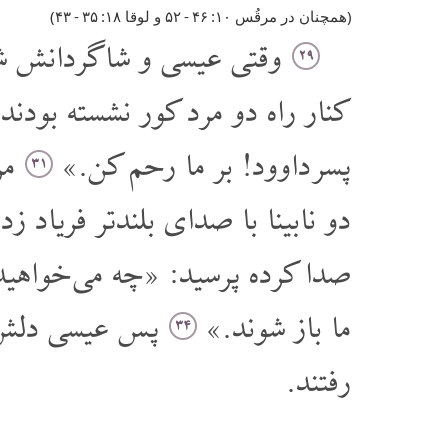
(همچنان در مرقُس ۱۰: ۴۶‏ - ۵٢ و لوقا ۱۸: ٣۵‏ - ۴٣)
وقتی عیسی و شاگردانش شهر
۲۹
کنار راه دو مرد کور نشسته بودند
پسر داوود! بر ما رحم کن.»
مرد
۳۱
دو نابینا با صدای بلندتر فریاد ز
صدا کرده پرسید: «چه می خواهید 
ما باز شوند.»
پس عیسی دلش سو
۳۴
رفتند.