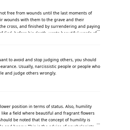
ot free from wounds until the last moments of
ir wounds with them to the grave and their
he cross, and finished by surrendering and paying
f God, before his death, wrote beautiful words of
devil so that he may flee from you. Surrendering
ho do not have a correct understanding of the true
follow the works of Satan. Surrender is a divine
, in the midst of her pains, declared to her son,
want to avoid and stop judging others, you should
 body in the ground, but our spirit must be with
pearance. Usually, narcissistic people or people who
ple and judge others wrongly.
ower position in terms of status. Also, humility
ike a field where beautiful and fragrant flowers
should be noted that the concept of humility is
 and happy; This is the advice of psychologists.