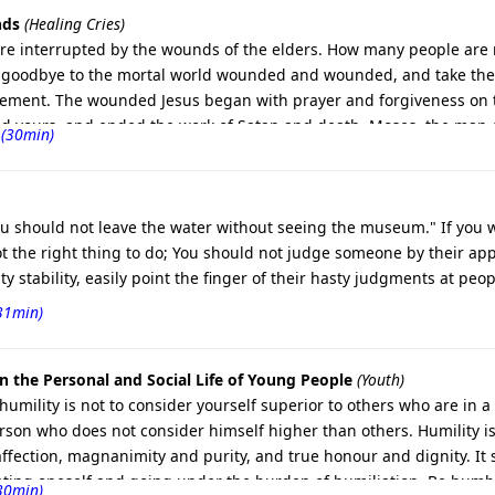
nds
(Healing Cries)
e interrupted by the wounds of the elders. How many people are n
say goodbye to the mortal world wounded and wounded, and take the
ement. The wounded Jesus began with prayer and forgiveness on t
nd yours, and ended the work of Satan and death. Moses, the man o
 (30min)
hosen people and said. So it is good to submit to God. Resist the 
is another key to freedom from wounds that God gives us. Those w
le are wounded people who have difficulty submitting to God; they 
 reconciled to God and be healed. Before her untimely death, Rachel
You should not leave the water without seeing the museum." If you 
b named him Benjamin, the son of comfort to his father. We lay the
ot the right thing to do; You should not judge someone by their ap
ng for you to heal your wounds.
 stability, easily point the finger of their hasty judgments at peo
31min)
n the Personal and Social Life of Young People
(Youth)
ility is not to consider yourself superior to others who are in a l
on who does not consider himself higher than others. Humility is l
affection, magnanimity and purity, and true honour and dignity. It 
ating oneself and going under the burden of humiliation. Be humble
30min)