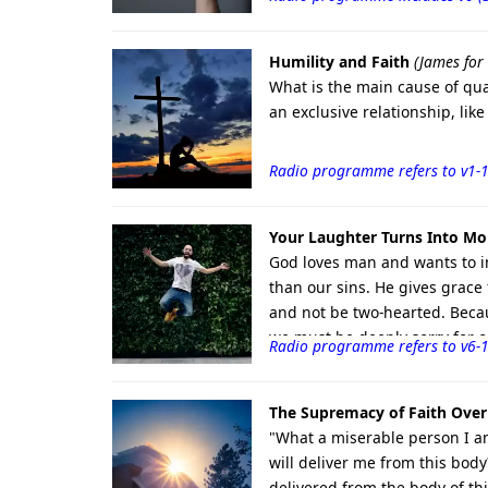
Humility and Faith
(James for
What is the main cause of qua
an exclusive relationship, like
Radio programme refers to v1-
Your Laughter Turns Into Mo
God loves man and wants to in
than our sins. He gives grace 
and not be two-hearted. Becau
we must be deeply sorry for o
Radio programme refers to v6-
and receive righteousness. .
The Supremacy of Faith Over
"What a miserable person I am
will deliver me from this body
delivered from the body of thi