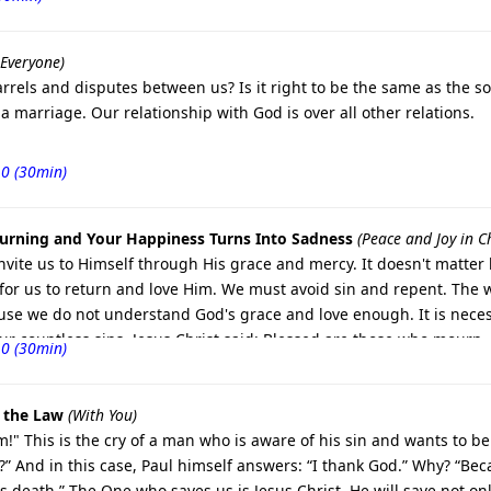
 Everyone)
rrels and disputes between us? Is it right to be the same as the so
 a marriage. Our relationship with God is over all other relations.
10 (30min)
urning and Your Happiness Turns Into Sadness
(Peace and Joy in Ch
vite us to Himself through His grace and mercy. It doesn't matter 
for us to return and love Him. We must avoid sin and repent. The way
se we do not understand God's grace and love enough. It is necessa
ur countless sins. Jesus Christ said: Blessed are those who mourn, 
10 (30min)
 the Law
(With You)
!" This is the cry of a man who is aware of his sin and wants to be
?” And in this case, Paul himself answers: “I thank God.” Why? “Bec
s death.” The One who saves us is Jesus Christ. He will save not on