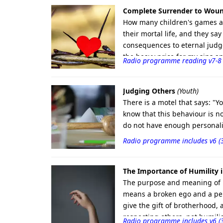
Complete Surrender to Wou
How many children's games ar
their mortal life, and they 
consequences to eternal judg
the heavy price for my sins a
Radio programme reading v7-8
praise and blessing to God's c
everything to God the Father 
God and have not read the Bib
Judging Others
(Youth)
revelation that helps us to be
There is a motel that says: "
"The Son of Sorrow." But Jaco
know that this behaviour is n
God the Father. Jesus is waiti
do not have enough personality
Radio programme includes v6 (
The Importance of Humility i
The purpose and meaning of hum
means a broken ego and a pers
give the gift of brotherhood, 
respecting others, not humili
Radio programme includes v6 (