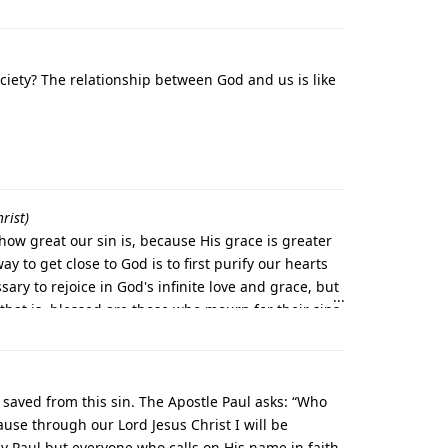
ciety? The relationship between God and us is like
rist)
how great our sin is, because His grace is greater
 to get close to God is to first purify our hearts
ry to rejoice in God's infinite love and grace, but
that is, blessed are those who mourn for their sins
 saved from this sin. The Apostle Paul asks: “Who
ause through our Lord Jesus Christ I will be
ly Paul but everyone who calls on His name in faith.