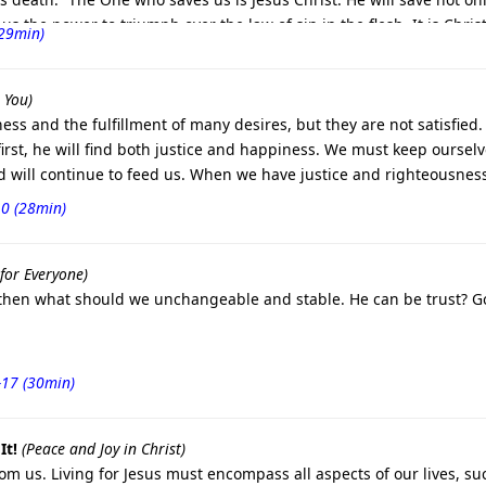
e us the power to triumph over the law of sin in the flesh. It is Chri
(29min)
 You)
ss and the fulfillment of many desires, but they are not satisfied. 
e first, he will find both justice and happiness. We must keep oursel
 will continue to feed us. When we have justice and righteousness
10 (28min)
for Everyone)
, then what should we unchangeable and stable. He can be trust? God
-17 (30min)
It!
(Peace and Joy in Christ)
m us. Living for Jesus must encompass all aspects of our lives, suc