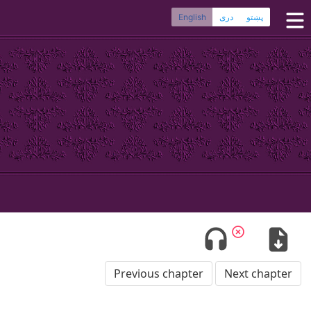
پښتو
دری
English
Home
Dari Bibles
Pashto Bibles
Others:
Balochi
·
Hazaragi
·
Turkmen
Phone Apps
FAQ
Previous chapter
Next chapter