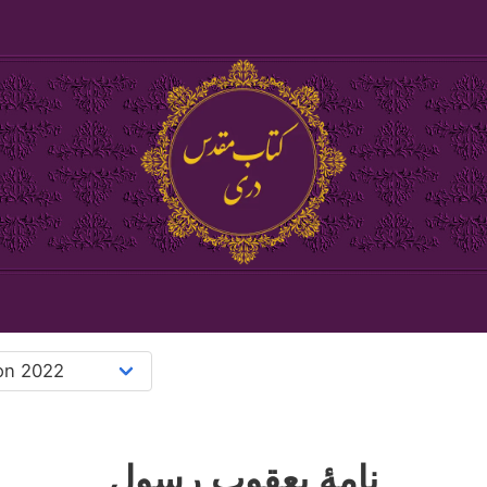
نامۀ یعقوب رسول