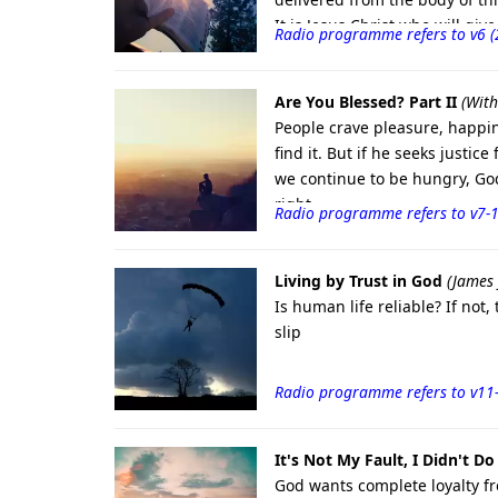
It is Jesus Christ who will giv
Radio programme refers to v6 
which is death.
Are You Blessed? Part II
(With
People crave pleasure, happine
find it. But if he seeks justic
we continue to be hungry, God
right.
Radio programme refers to v7-
Living by Trust in God
(James 
Is human life reliable? If not
slip
Radio programme refers to v11
It's Not My Fault, I Didn't Do 
God wants complete loyalty fro